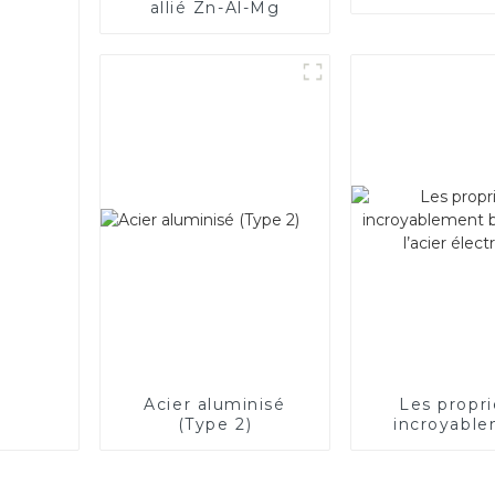
allié Zn-Al-Mg
Acier aluminisé
Les propr
(Type 2)
incroyabl
bonnes de l
électriq