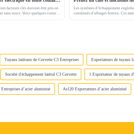
Conseils pour un approvisionnement en acier électrique en toute confiance
urs facteurs clés doivent être pris en
Les systèmes d’échappement englobe
 quelques conseils
constitués d’alliages ferreux. Ces matériaux sont soigneusement sélectionnés pour résister
otre prise de décision.1. Qualité et qualité...
aux températures élevées, aux gaz cor
Tuyaux latéraux de Corvette C3 Entreprises
Exportateurs de tuyaux l
Société d'échappement latéral C3 Corvette
1 Exportateur de tuyaux d
Entreprises d’acier aluminisé
As120 Exportateurs d’acier aluminisé