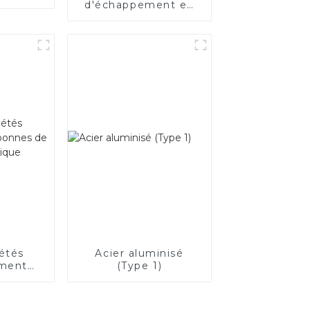
d'échappement en
acier de haute
qualité pour
applications
automobiles
iétés
Acier aluminisé
ement
(Type 1)
’acier
ue