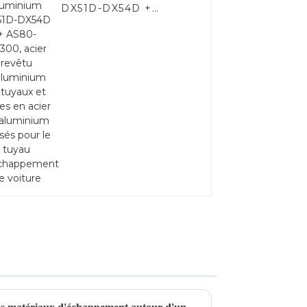
DX51D-DX54D +
AS80-AS300, acier
revêtu d'aluminium et
tuyaux et tubes en
acier en aluminium
utilisés pour le tuyau
d'échappement de
voiture