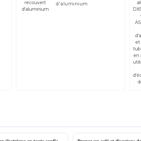
d'aluminium
54D
rt
ent