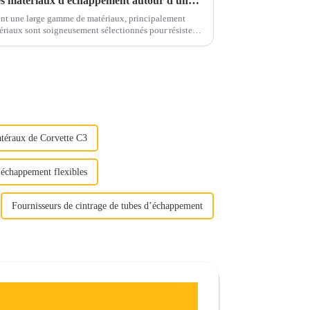
Prenez un café et discutons des matériaux d'échappement autour d'une tasse
nt une large gamme de matériaux, principalement
rosifs et aux contraintes mécaniques...
atéraux de Corvette C3
'échappement flexibles
Fournisseurs de cintrage de tubes d’échappement