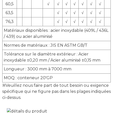
60,5
√
√
√
√
√
√
√
63,5
√
√
√
√
√
√
76,3
√
√
√
√
√
√
Matériaux disponibles : acier inoxydable (409L / 436L
/ 439) ou acier aluminisé
Normes de matériaux : JIS EN ASTM GB/T
Tolérance sur le diamètre extérieur : Acier
inoxydable ±0,20 mm / Acier aluminisé ±0,15 mm
Longueur : 3000 mm à 7000 mm
MOQ : conteneur 20'GP
※Veuillez nous faire part de tout besoin ou exigence
spécifique qui ne figure pas dans les plages indiquées
ci-dessus.