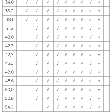
34.0
√
√
√
√
√
√
√
√
√
35.0
√
√
√
√
√
√
√
√
√
38.1
√
√
√
√
√
√
√
√
√
41,3
√
√
√
√
√
√
√
√
42.0
√
√
√
√
√
√
√
√
42.2
√
√
√
√
√
√
√
√
42,7
√
√
√
√
√
√
√
√
45.0
√
√
√
√
√
√
√
√
48.0
√
√
√
√
√
√
√
√
48,6
√
√
√
√
√
√
√
√
50,0
√
√
√
√
√
√
√
√
50,8
√
√
√
√
√
√
√
√
54.0
√
√
√
√
√
√
√