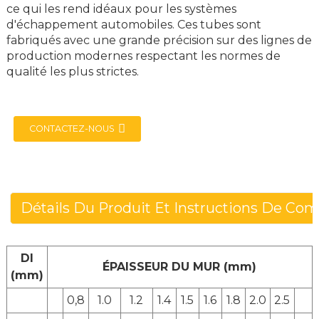
ce qui les rend idéaux pour les systèmes
d'échappement automobiles. Ces tubes sont
fabriqués avec une grande précision sur des lignes de
production modernes respectant les normes de
qualité les plus strictes.
CONTACTEZ-NOUS
Détails Du Produit Et Instructions De C
DI
ÉPAISSEUR DU MUR (mm)
(mm)
0,8
1.0
1.2
1.4
1.5
1.6
1.8
2.0
2.5