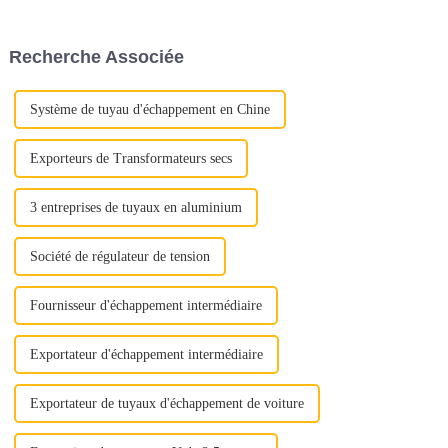
négliger des aspects cruciaux
aspects cruciaux. Qu'il s'agisse
de la qualité. Au lieu de cela,
d'assurer une qualité optimale
mettez en valeur la proposition
ou de maximiser la rentabilité,
Recherche Associée
de valeur complète de l'acier
chaque étape joue un rôle
inoxydable : « Déverrouiller la
important...
qualité »
Système de tuyau d'échappement en Chine
Exporteurs de Transformateurs secs
3 entreprises de tuyaux en aluminium
Société de régulateur de tension
Fournisseur d'échappement intermédiaire
Exportateur d'échappement intermédiaire
Exportateur de tuyaux d'échappement de voiture