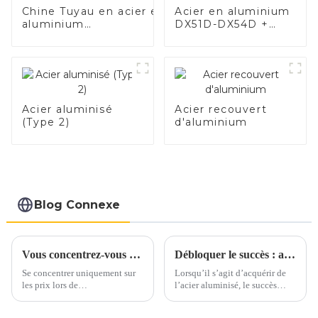
Chine Tuyau en acier en
Acier en aluminium
aluminium
DX51D-DX54D +
SA1c/SA1d/DX53D/DX54D
AS80-AS300, acier
Tuyau soudé recouvert
revêtu d'aluminium
d'aluminium de
et tuyaux et tubes
1,0/1,5/2,0 mm pour
en acier en
système d'échappement
aluminium utilisés
de voiture Fabricants
pour le tuyau
Acier aluminisé
Acier recouvert
d'échappement de
(Type 2)
d'aluminium
voiture
Blog Connexe
Vous concentrez-vous uniquement sur les prix lorsque vous vous approvisionnez en acier inoxydable ?
Débloquer le succès : aspects clés de l’achat d’acier aluminisé
Se concentrer uniquement sur
Lorsqu’il s’agit d’acquérir de
les prix lors de
l’acier aluminisé, le succès
l’approvisionnement en acier
dépend d’une attention
inoxydable peut conduire à
méticuleuse portée à plusieurs