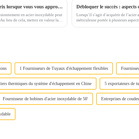
Vous concentrez-vous uniquement sur les prix lorsque vous vous approvisionnez en acier inoxydable ?
Débloquer le succès : aspects 
visionnement en acier inoxydable peut
Lorsqu’il s’agit d’acquérir de l’acier
méticuleuse portée à plusieurs aspects cruciaux. Qu'il s'agisse d'assure
« Déverrouiller la qualité »
ou de maximiser la rentabilité, chaque
ions
1 Fournisseurs de Tuyaux d'échappement flexibles
Fournisse
iers thermiques du système d'échappement en Chine
5 exportateurs de t
Fournisseur de bobines d'acier inoxydable de 50'
Entreprises de coude
ydable