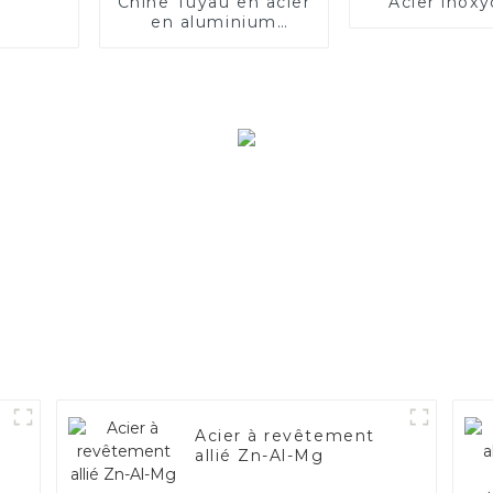
Chine Tuyau en acier
Acier inoxy
en aluminium
SA1c/SA1d/DX53D/DX54D
Tuyau soudé
recouvert
d'aluminium de
1,0/1,5/2,0 mm pour
système
d'échappement de
voiture Fabricants
Acier à revêtement
allié Zn-Al-Mg