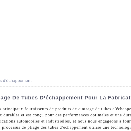
Des Produits
Prestations De Service
Blog
es d’échappement
rage De Tubes D’échappement Pour La Fabricat
es principaux fournisseurs de produits de cintrage de tubes d'échapp
ux durables et est conçu pour des performances optimales et une du
ications automobiles et industrielles, et nous nous engageons à fou
e processus de pliage des tubes d'échappement utilise une technolog