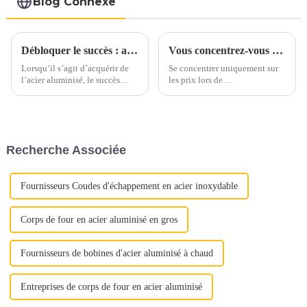
Blog Connexe
d'échappement de
voiture
Débloquer le succès : aspects clés de l’achat d’acier aluminisé
Vous concentrez-vous uniquement sur les prix lorsque vous vous approvisionnez en acier inoxydable ?
Lorsqu’il s’agit d’acquérir de
Se concentrer uniquement sur
l’acier aluminisé, le succès
les prix lors de
dépend d’une attention
l’approvisionnement en acier
méticuleuse portée à plusieurs
inoxydable peut conduire à
aspects cruciaux. Qu'il s'agisse
négliger des aspects cruciaux
d'assurer une qualité optimale
de la qualité. Au lieu de cela,
ou de maximiser la rentabilité,
mettez en valeur la proposition
Recherche Associée
chaque étape joue un rôle
de valeur complète de l'acier
important...
inoxydable : « Déverrouiller la
qualité »
Fournisseurs Coudes d'échappement en acier inoxydable
Corps de four en acier aluminisé en gros
Fournisseurs de bobines d'acier aluminisé à chaud
Entreprises de corps de four en acier aluminisé