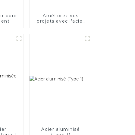
er pour
Améliorez vos
ment
projets avec l'acier
inoxydable aluminisé
ier
Acier aluminisé
 Type 1
(Type 1)