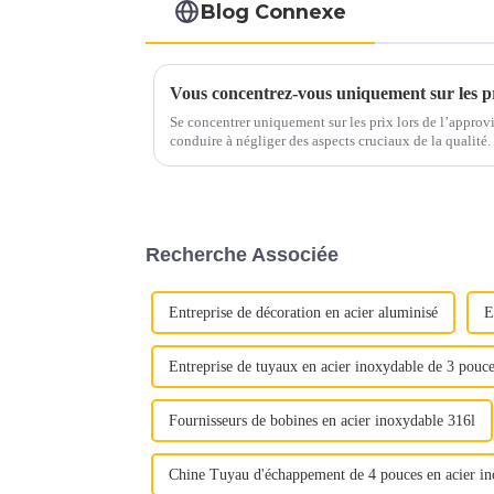
Blog Connexe
Se concentrer uniquement sur les prix lors de l’appro
conduire à négliger des aspects cruciaux de la qualité. Au lieu de cela, mettez en valeur la
proposition de valeur complète de l'acier inoxydable : 
Recherche Associée
Entreprise de décoration en acier aluminisé
E
Entreprise de tuyaux en acier inoxydable de 3 pouc
Fournisseurs de bobines en acier inoxydable 316l
Chine Tuyau d'échappement de 4 pouces en acier i