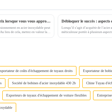
Vous concentrez-vous uniquement sur les prix lorsque vous vous approvisionnez en acier inoxydable ?
Débloquer le succès : aspects 
visionnement en acier inoxydable peut
Lorsqu’il s’agit d’acquérir de l’acier
méticuleuse portée à plusieurs aspects cruciaux. Qu'il s'agisse d'assure
« Déverrouiller la qualité »
ou de maximiser la rentabilité, chaque
xportateur de coûts d'échappement de tuyaux droits
Exportateur de bobi
es
Société de bobines d'acier inoxydable 430 2b
Chine Tuyau d'éch
Exporteurs de tuyaux d'échappement de voiture flexibles
Entreprise
noxydable