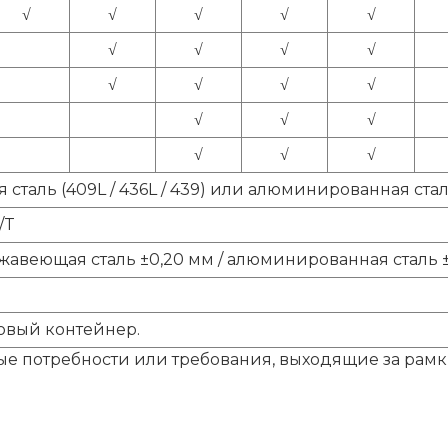
√
√
√
√
√
√
√
√
√
√
√
√
√
√
√
√
√
√
√
таль (409L / 436L / 439) или алюминированная стал
/T
авеющая сталь ±0,20 мм / алюминированная сталь ±
овый контейнер.
ые потребности или требования, выходящие за рамк