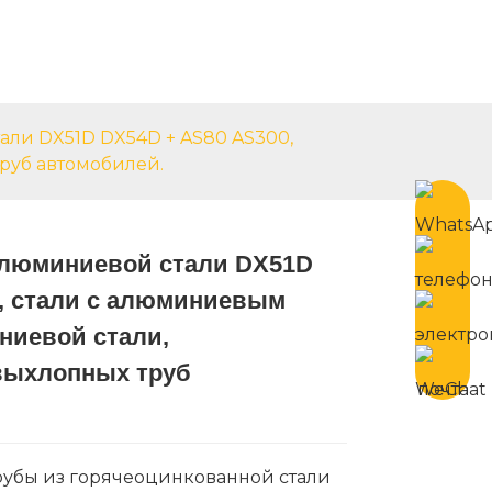
язаться С Нами
Russian
али DX51D DX54D + AS80 AS300,
руб автомобилей.
алюминиевой стали DX51D
, стали с алюминиевым
ниевой стали,
Loading...
Loading...
выхлопных труб
рубы из горячеоцинкованной стали