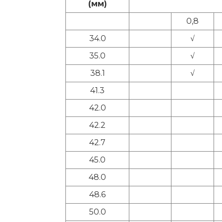
(мм)
0,8
34.0
√
35.0
√
38.1
√
41.3
42.0
42.2
42.7
45.0
48.0
48.6
50.0