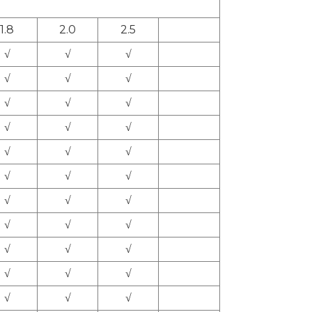
1.8
2.0
2.5
√
√
√
√
√
√
√
√
√
√
√
√
√
√
√
√
√
√
√
√
√
√
√
√
√
√
√
√
√
√
√
√
√