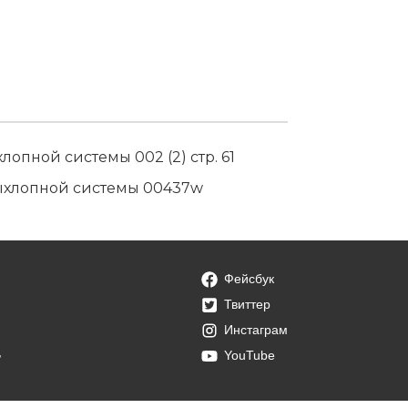
Фейсбук
Твиттер
Инстаграм
,
YouTube