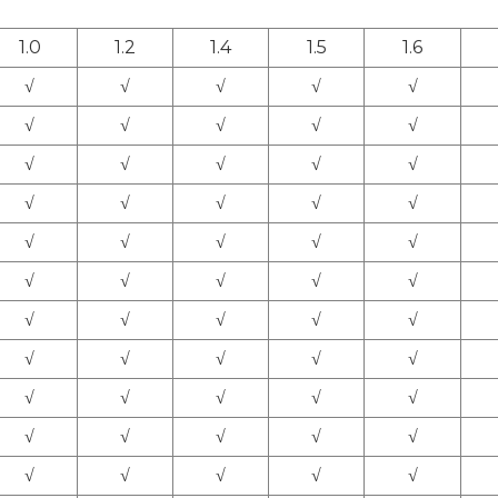
1.0
1.2
1.4
1.5
1.6
√
√
√
√
√
√
√
√
√
√
√
√
√
√
√
√
√
√
√
√
√
√
√
√
√
√
√
√
√
√
√
√
√
√
√
√
√
√
√
√
√
√
√
√
√
√
√
√
√
√
√
√
√
√
√