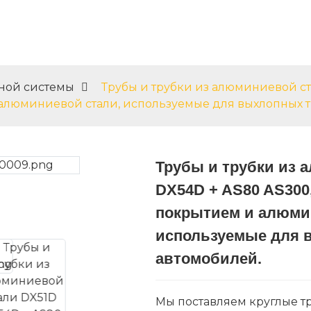
Продукты
Услуги
Блог
Св
пной системы
Трубы и трубки из алюминиевой ст
алюминиевой стали, используемые для выхлопных т
Трубы и трубки из 
Loading...
Loading...
DX54D + AS80 AS300
покрытием и алюми
используемые для 
автомобилей.
Мы поставляем круглые т