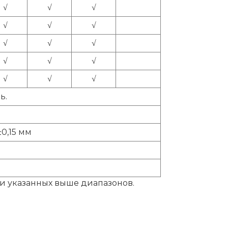
√
√
√
√
√
√
√
√
√
√
√
√
√
√
√
ь.
0,15 мм
и указанных выше диапазонов.