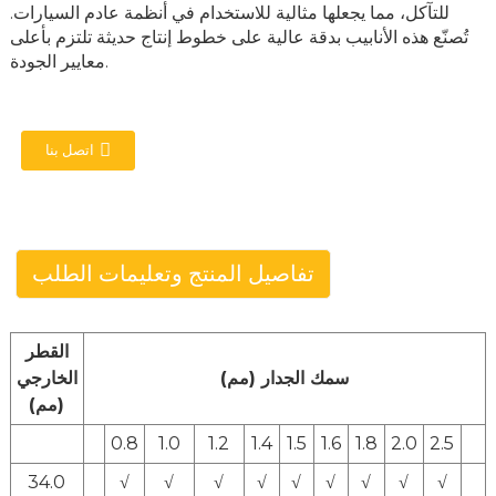
للتآكل، مما يجعلها مثالية للاستخدام في أنظمة عادم السيارات.
تُصنّع هذه الأنابيب بدقة عالية على خطوط إنتاج حديثة تلتزم بأعلى
معايير الجودة.
اتصل بنا
تفاصيل المنتج وتعليمات الطلب
القطر
سمك الجدار (مم)
الخارجي
(مم)
0.8
1.0
1.2
1.4
1.5
1.6
1.8
2.0
2.5
34.0
√
√
√
√
√
√
√
√
√