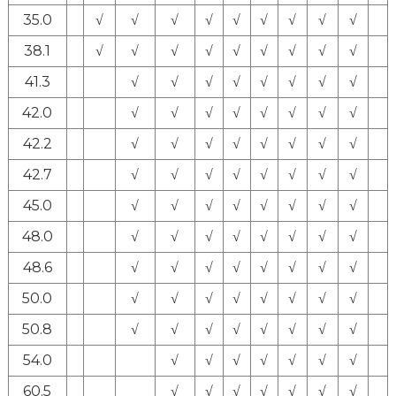
35.0
√
√
√
√
√
√
√
√
√
38.1
√
√
√
√
√
√
√
√
√
41.3
√
√
√
√
√
√
√
√
42.0
√
√
√
√
√
√
√
√
42.2
√
√
√
√
√
√
√
√
42.7
√
√
√
√
√
√
√
√
45.0
√
√
√
√
√
√
√
√
48.0
√
√
√
√
√
√
√
√
48.6
√
√
√
√
√
√
√
√
50.0
√
√
√
√
√
√
√
√
50.8
√
√
√
√
√
√
√
√
54.0
√
√
√
√
√
√
√
60.5
√
√
√
√
√
√
√