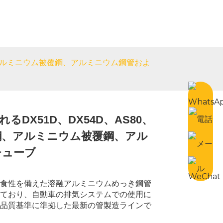
お問い合わせ
Japanese
、アルミニウム被覆鋼、アルミニウム鋼管およ
DX51D、DX54D、AS80、
ム鋼、アルミニウム被覆鋼、アル
Loading...
Loading...
チューブ
食性を備えた溶融アルミニウムめっき鋼管
ており、自動車の排気システムでの使用に
品質基準に準拠した最新の管製造ラインで