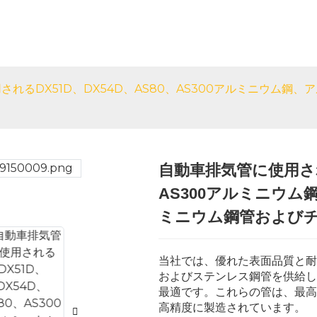
いて
製品
サービス
ブログ
されるDX51D、DX54D、AS80、AS300アルミニウム鋼
自動車排気管に使用される
Loading...
Loading...
AS300アルミニウ
ミニウム鋼管および
当社では、優れた表面品質と耐
およびステンレス鋼管を供給し
最適です。これらの管は、最高
高精度に製造されています。