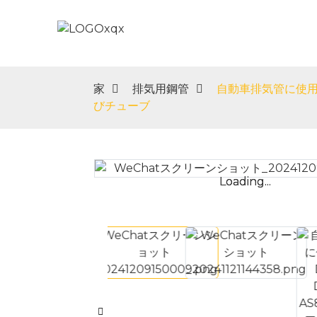
家
私たちにつ
家
排気用鋼管
自動車排気管に使用
びチューブ
Loading...
Loading...