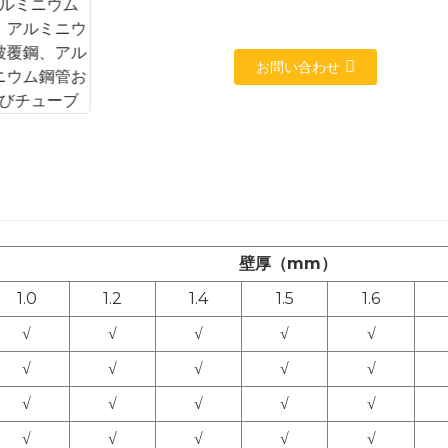
お問い合わせ
壁厚（mm）
1.0
1.2
1.4
1.5
1.6
√
√
√
√
√
√
√
√
√
√
√
√
√
√
√
√
√
√
√
√