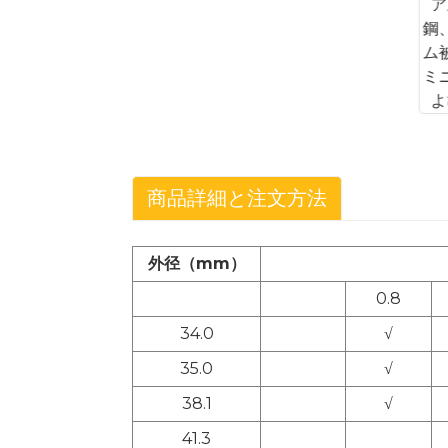
商品詳細と注文方法
外径（mm）
0.8
34.0
√
35.0
√
38.1
√
41.3