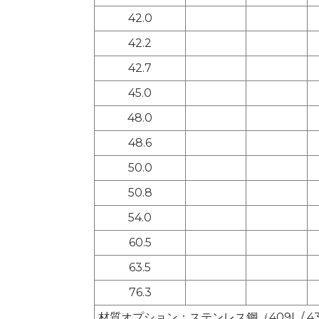
42.0
42.2
42.7
45.0
48.0
48.6
50.0
50.8
54.0
60.5
63.5
76.3
材質オプション：ステンレス鋼（409L / 43