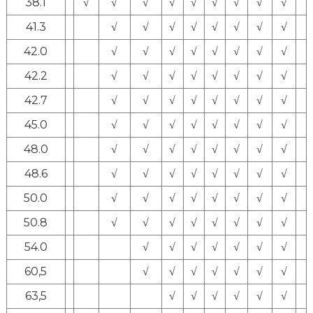
38.1
√
√
√
√
√
√
√
√
√
41.3
√
√
√
√
√
√
√
√
42.0
√
√
√
√
√
√
√
√
42.2
√
√
√
√
√
√
√
√
42.7
√
√
√
√
√
√
√
√
45.0
√
√
√
√
√
√
√
√
48.0
√
√
√
√
√
√
√
√
48.6
√
√
√
√
√
√
√
√
50.0
√
√
√
√
√
√
√
√
50.8
√
√
√
√
√
√
√
√
54.0
√
√
√
√
√
√
√
60,5
√
√
√
√
√
√
√
63,5
√
√
√
√
√
√