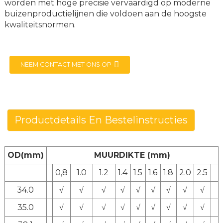
worden met hoge precisie vervaardigd op moderne
buizenproductielijnen die voldoen aan de hoogste
kwaliteitsnormen.
NEEM CONTACT MET ONS OP
Productdetails En Bestelinstructies
OD(mm)
MUURDIKTE (mm)
0,8
1.0
1.2
1.4
1.5
1.6
1.8
2.0
2.5
34.0
√
√
√
√
√
√
√
√
√
35.0
√
√
√
√
√
√
√
√
√