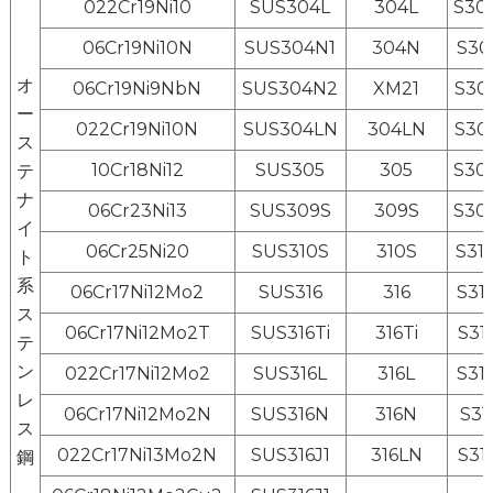
022Cr19Ni10
SUS304L
304L
S30
06Cr19Ni10N
SUS304N1
304N
S30
オ
06Cr19Ni9NbN
SUS304N2
XM21
S30
ー
022Cr19Ni10N
SUS304LN
304LN
S30
ス
10Cr18Ni12
SUS305
305
S30
テ
ナ
06Cr23Ni13
SUS309S
309S
S30
イ
06Cr25Ni20
SUS310S
310S
S31
ト
系
06Cr17Ni12Mo2
SUS316
316
S31
ス
06Cr17Ni12Mo2T
SUS316Ti
316Ti
S31
テ
ン
022Cr17Ni12Mo2
SUS316L
316L
S31
レ
06Cr17Ni12Mo2N
SUS316N
316N
S31
ス
022Cr17Ni13Mo2N
SUS316J1
316LN
S31
鋼