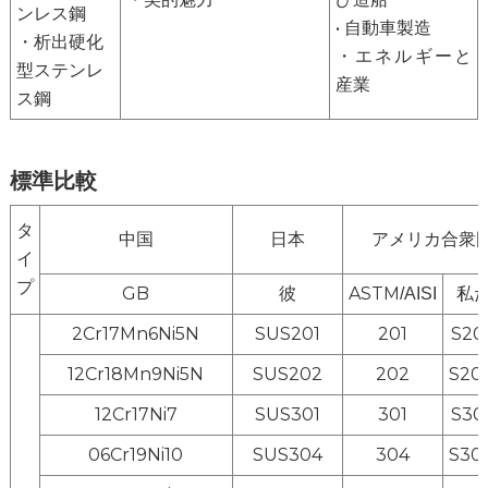
28T
10〜
ンレス鋼
ス鋼板（コイル
0.1～5.0
• 自動車製造
1600
・析出硬化
状）
・エネルギーと
型ステンレ
産業
ブラック、No.1、No.2D、No.2B、No.3、
ス鋼
表面仕
No.4、8K、ヘアライン、BA、サンドブラスト、
上げ
SB、TR、カスタム
標準比較
波型、穴あき、エンボス加工、エッチング加工、
後処理
水面波紋
タ
中国
日本
アメリカ合衆
エッジ
ミルエッジまたはカットエッジ
イ
タイプ
プ
GB
彼
ASTM
私
/AISI
最小注
25トン
2Cr17Mn6Ni5N
SUS201
201
S20
文数量
コイル
12Cr18Mn9Ni5N
SUS202
202
S20
508 mm、610 mm、760 mm
内径
12Cr17Ni7
SUS301
301
S30
配送状
コイル、ストリップ、シート、チューブ（用途：
06Cr19Ni10
SUS304
304
S30
況
自動車排気システム）