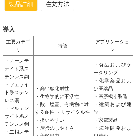
製品詳細
注文方法
ステンレス鋼
ブラン
ポスコ 宝武 ティスコ JISCO アンチスチール 青山
導入
ド
YJGF
主要カテゴ
アプリケーショ
特徴
標準
JIS BSEN ASTM GB/T
リ
ン
厚さ
幅
分類
述べる
・オーステ
（mm）
(mm)
・食品およびケ
ナイト系ス
ータリング
800～
長さ：5
テンレス鋼
ステンレス鋼板
180～250
・化学薬品およ
1600
～13m
・フェライ
・高い酸化耐性
び医薬品
ト系ステン
熱間圧延ステンレ
914～
長さ：6
・生物学的に不活性
10～80
・医療機器製造
サイズ
ス鋼板
1600
～12.5m
レス鋼
・酸、塩基、有機物に対
・建築および建
範囲
・マルテン
熱間圧延ステンレ
する耐性 ・リサイクル性
設
800～
サイト系ス
ス鋼板（コイル
2.0～16
・扱いやすい
・家電製品
1600
最大コイ
テンレス鋼
状）
・清掃のしやすさ
・海洋開発およ
ル重量：
・二相ステ
冷間圧延ステンレ
・美的魅力
び造船