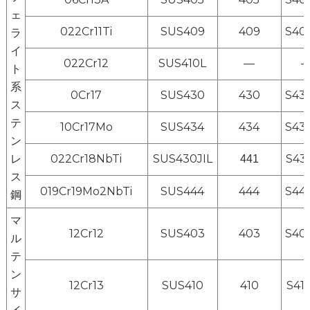
ェ
022Cr11Ti
SUS409
409
S40
ラ
イ
022Cr12
SUS410L
—
ト
系
0Cr17
SUS430
430
S43
ス
テ
10Cr17Mo
SUS434
434
S43
ン
レ
022Cr18NbTi
SUS430JIL
S43
441
ス
019Cr19Mo2NbTi
SUS444
444
S44
鋼
マ
12Cr12
SUS403
403
S40
ル
テ
ン
12Cr13
SUS410
410
S41
サ