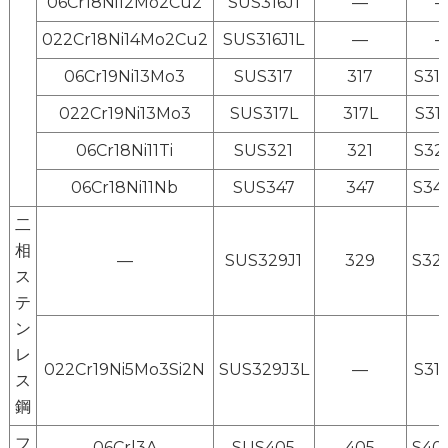
06Cr18Ni12Mo2Cu2
SUS316J1
—
022Cr18Ni14Mo2Cu2
SUS316J1L
—
06Cr19Ni13Mo3
SUS317
317
S31
022Cr19Ni13Mo3
SUS317L
317L
S31
06Cr18Ni11Ti
SUS321
321
S32
06Cr18Ni11Nb
SUS347
347
S34
二
相
—
SUS329J1
329
S32
ス
テ
ン
レ
022Cr19Ni5Mo3Si2N
SUS329J3L
—
S31
ス
鋼
フ
06Crl3A
SUS405
405
S40