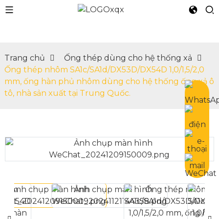
Trang chủ
Ống thép dùng cho hệ thống xả
Ống thép nhôm SA1c/SA1d/DX53D/DX54D 1,0/1,5/2,0
n
mm, ống hàn phủ nhôm dùng cho hệ thống ống xả ô
tô, nhà sản xuất tại Trung Quốc.