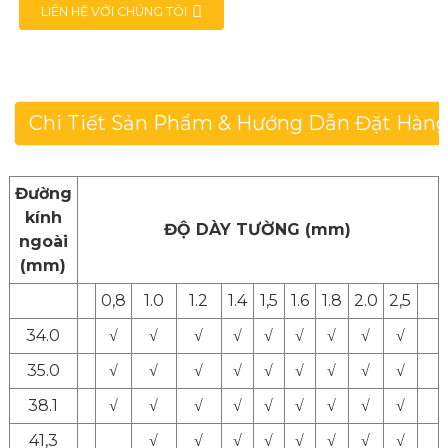
LIÊN HỆ VỚI CHÚNG TÔI
Chi Tiết Sản Phẩm & Hướng Dẫn Đặt Hàn
Đường
kính
ĐỘ DÀY TƯỜNG (mm)
ngoài
(mm)
0,8
1.0
1.2
1.4
1,5
1.6
1.8
2.0
2,5
34.0
√
√
√
√
√
√
√
√
√
35.0
√
√
√
√
√
√
√
√
√
38.1
√
√
√
√
√
√
√
√
√
41,3
√
√
√
√
√
√
√
√