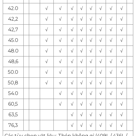
42.0
√
√
√
√
√
√
√
√
42,2
√
√
√
√
√
√
√
√
42,7
√
√
√
√
√
√
√
√
45.0
√
√
√
√
√
√
√
√
48.0
√
√
√
√
√
√
√
√
48,6
√
√
√
√
√
√
√
√
50.0
√
√
√
√
√
√
√
√
50,8
√
√
√
√
√
√
√
√
54.0
√
√
√
√
√
√
√
60,5
√
√
√
√
√
√
√
63,5
√
√
√
√
√
√
76,3
√
√
√
√
√
√
Các tùy chọn vật liệu: Thép không gỉ (409L / 436L /