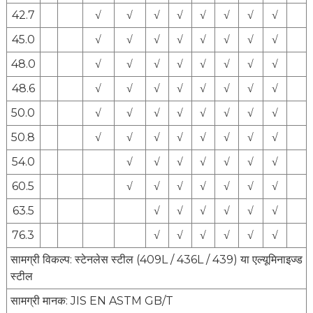
42.7
√
√
√
√
√
√
√
√
45.0
√
√
√
√
√
√
√
√
48.0
√
√
√
√
√
√
√
√
48.6
√
√
√
√
√
√
√
√
50.0
√
√
√
√
√
√
√
√
50.8
√
√
√
√
√
√
√
√
54.0
√
√
√
√
√
√
√
60.5
√
√
√
√
√
√
√
63.5
√
√
√
√
√
√
76.3
√
√
√
√
√
√
सामग्री विकल्प: स्टेनलेस स्टील (409L / 436L / 439) या एल्यूमिनाइज्ड
स्टील
सामग्री मानक: JIS EN ASTM GB/T