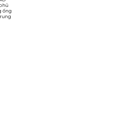
 phủ
g ống
Trung