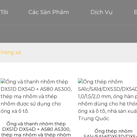
Tôi
Các Sản Phẩm
Dịch Vụ
thống xả
Ống và thanh nhôm thép
DX51D DX54D + AS80 AS300,
Ống thép nhôm
thép mạ nhôm và thép nhôm
SA1c/SA1d/DX53D/DX