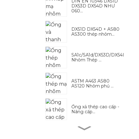
DIN EN 10346 DX51D
DX53D DX54D NHƯ
060...
DX51D DX54D + AS80
AS300 thép nhôm...
SA1c/SA1d/DX53D/DX54D
Nhôm Thép ...
ASTM A463 AS80
AS120 Nhôm phủ ...
Ống xả thép cao cấp -
Nâng cấp...
Ống xả bằng thép chất
lượng cao dành cho...