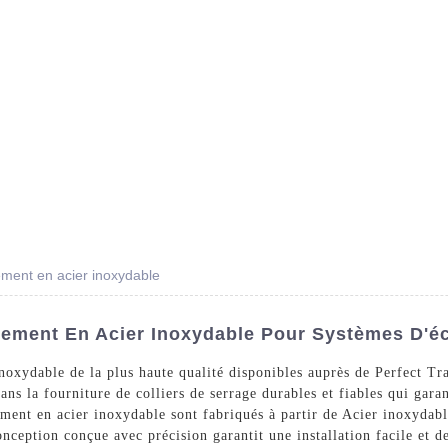
Des Produits
Prestations De Service
Blog
ement en acier inoxydable
pement En Acier Inoxydable Pour Systèmes D'é
noxydable de la plus haute qualité disponibles auprès de Perfect Tr
ans la fourniture de colliers de serrage durables et fiables qui garan
ent en acier inoxydable sont fabriqués à partir de Acier inoxydable
onception conçue avec précision garantit une installation facile et d