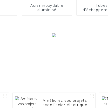
Acier inoxydable
Tubes
aluminisé
d'échappem
acier de 
qualité p
applicati
automobi
Améliorez vos projets
avec l'acier électrique