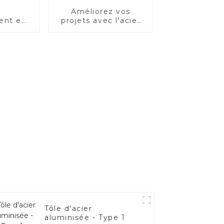
Améliorez vos
ent en
projets avec l'acier
haute
inoxydable aluminisé
our
ons
les
Tôle d'acier
aluminisée - Type 1