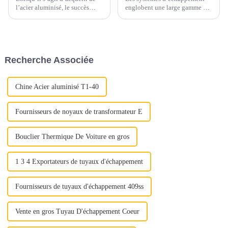
l’acier aluminisé, le succès
englobent une large gamme de
dépend d’une attention
matériaux, principalement
méticuleuse portée à plusieurs
constitués d’alliages ferreux.
aspects cruciaux. Qu'il s'agisse
Ces matériaux sont
d'assurer une qualité optimale
soigneusement sélectionnés
ou de maximiser la rentabilité,
pour résister aux températures
Recherche Associée
chaque étape joue un rôle
élevées, aux gaz corrosifs et
important...
aux contraintes mécaniques...
Chine Acier aluminisé T1-40
Fournisseurs de noyaux de transformateur E
Bouclier Thermique De Voiture en gros
1 3 4 Exportateurs de tuyaux d'échappement
Fournisseurs de tuyaux d'échappement 409ss
Vente en gros Tuyau D'échappement Coeur