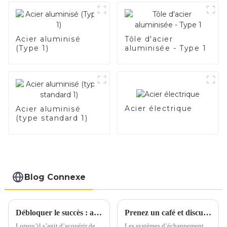
d'aluminium de
votre véhicule.
1,0/1,5/2,0 mm pour
système d'échappemen
de voiture Fabricants
Acier aluminisé
Tôle d'acier
(Type 1)
aluminisée - Type 1
Acier électrique
Acier aluminisé
(type standard 1)
Blog Connexe
Débloquer le succès : aspects clés de l’achat d’acier aluminisé
Prenez un café et discutons des matériaux d'échappement autour d'une tasse
Lorsqu’il s’agit d’acquérir de
Les systèmes d’échappement