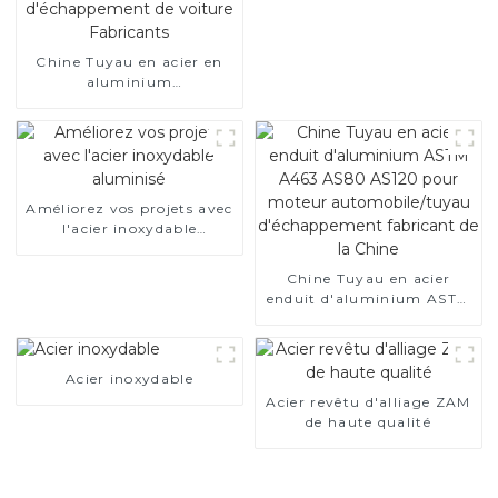
Chine Tuyau en acier en
aluminium
SA1c/SA1d/DX53D/DX54D
Tuyau soudé recouvert
d'aluminium de 1,0/1,5/2,0
mm pour système
d'échappement de voiture
Fabricants
Améliorez vos projets avec
l'acier inoxydable
aluminisé
Chine Tuyau en acier
enduit d'aluminium ASTM
A463 AS80 AS120 pour
moteur automobile/tuyau
d'échappement fabricant
Acier inoxydable
de la Chine
Acier revêtu d'alliage ZAM
de haute qualité