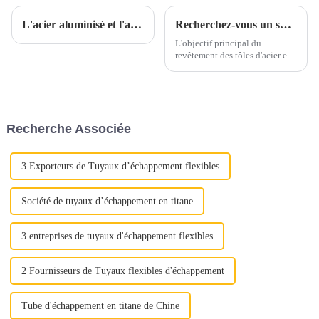
L'acier aluminisé et l'acier inoxydable aluminisé sont-ils parents ?
Recherchez-vous un substitut à l’acier inoxydable et à l’aluminium ?
L'objectif principal du
revêtement des tôles d'acier est
d'ajouter de la valeur,
d'améliorer l'apparence et de
prolonger la durée de vie, en
bref, de prévenir la rouille.
Segments de marché tels que
Recherche Associée
l'agriculture, l'automobile, la
construction, le s...
3 Exporteurs de Tuyaux d’échappement flexibles
Société de tuyaux d’échappement en titane
3 entreprises de tuyaux d'échappement flexibles
2 Fournisseurs de Tuyaux flexibles d'échappement
Tube d'échappement en titane de Chine