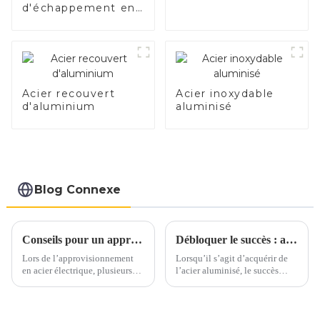
d'échappement en
électrique
acier de qualité
supérieure –
Améliorez les
performances de
votre véhicule.
Acier recouvert
Acier inoxydable
d'aluminium
aluminisé
Blog Connexe
Conseils pour un approvisionnement en acier électrique en toute confiance
Débloquer le succès : aspects clés de l’achat d’acier aluminisé
Lors de l’approvisionnement
Lorsqu’il s’agit d’acquérir de
en acier électrique, plusieurs
l’acier aluminisé, le succès
facteurs clés doivent être pris
dépend d’une attention
en compte pour garantir un
méticuleuse portée à plusieurs
processus d’approvisionnement
aspects cruciaux. Qu'il s'agisse
sans souci. Voici quelques
d'assurer une qualité optimale