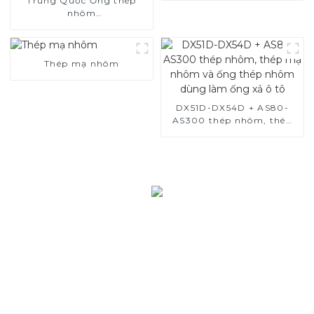
Trung Quốc Ống thép
ô tô / ống xả Các nhà sản
nhôm
xuất
SA1c/SA1d/DX53D/DX54D
Ống hàn bọc nhôm
1,0/1,5/2,0 mm cho hệ
thống ống xả ô tô Các nhà
Thép mạ nhôm
sản xuất
DX51D-DX54D + AS80-
AS300 thép nhôm, thép
mạ nhôm và ống thép
nhôm dùng làm ống xả ô
tô