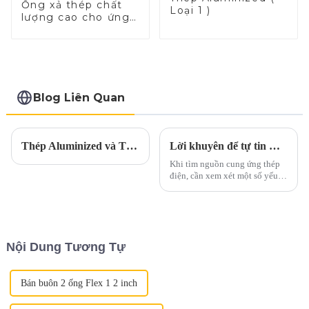
Ống xả thép chất
Loại 1 )
lượng cao cho ứng
dụng ô tô
Blog Liên Quan
Thép Aluminized và Thép không gỉ Aluminized là họ hàng của nhau?
Lời khuyên để tự tin mua sắm thép điện
Khi tìm nguồn cung ứng thép
điện, cần xem xét một số yếu tố
chính để đảm bảo quá trình
mua sắm diễn ra suôn sẻ. Dưới
đây là một số lời khuyên cần
thiết để hướng dẫn bạn đưa ra
quyết định.1. Đẳng cấp và chất
Nội Dung Tương Tự
lượng...
Bán buôn 2 ống Flex 1 2 inch