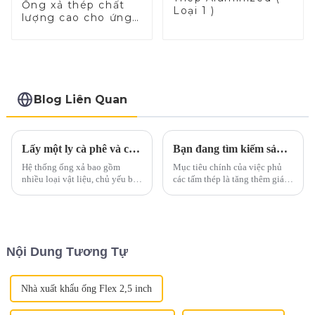
Ống xả thép chất
Loại 1 )
lượng cao cho ứng
dụng ô tô
Blog Liên Quan
Lấy một ly cà phê và cùng thảo luận về chất thải qua cốc
Bạn đang tìm kiếm sản phẩm thay thế bằng thép không gỉ và nhôm?
Hệ thống ống xả bao gồm
Mục tiêu chính của việc phủ
nhiều loại vật liệu, chủ yếu bao
các tấm thép là tăng thêm giá
gồm các hợp kim sắt. Những
trị, nâng cao hình thức bên
vật liệu này được lựa chọn cẩn
ngoài và kéo dài tuổi thọ sử
thận để chịu được nhiệt độ cao,
dụng - nói tóm lại là để ngăn
khí ăn mòn và...
ngừa rỉ sét. Các phân khúc thị
trường như nông nghiệp, ô tô,
Nội Dung Tương Tự
xây dựng, s...
Nhà xuất khẩu ống Flex 2,5 inch