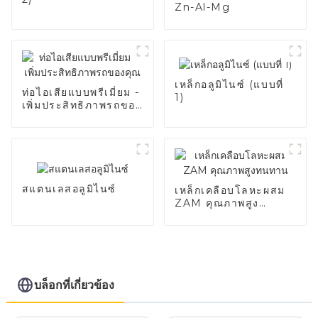
Zn-Al-Mg
เหล็กอลูมิไนซ์ (แบบที่
ท่อไอเสียแบบพรีเมี่ยม -
1)
เพิ่มประสิทธิภาพรถของ
คุณ
สแตนเลสอลูมิไนซ์
เหล็กเคลือบโลหะผสม
ZAM คุณภาพสูง
ทนทาน
บล็อกที่เกี่ยวข้อง