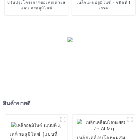
ปรับปรุงโครงการของคุณด้วยส
เหล็กแผ่นอลูมิไนซ์ - ชนิดที่ 1
แตนเลสอลูมิไนซ์
เกรด
สินค้าขายดี
เหล็กอลูมิไนซ์ (แบบที่
เหล็กเคลือบโลหะผสม
2)