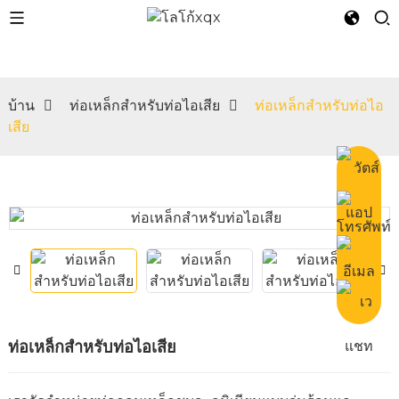
บ้าน
ท่อเหล็กสำหรับท่อไอเสีย
ท่อเหล็กสำหรับท่อไอ
เสีย
n
ท่อเหล็กสำหรับท่อไอเสีย