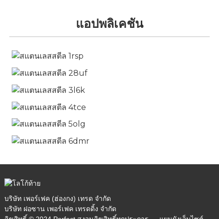
แอปพลิเคชัน
บริษัท เพอร์เฟค (ฮ่องกง) เทรด จำกัด
บริษัท ฝอซาน เพอร์เฟค เทรดดิ้ง จำกัด