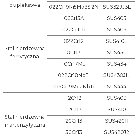
dupleksowa
022Cr19Ni5Mo3Si2N
SUS329J3L
06Crl3A
SUS405
022Cr11Ti
SUS409
022Cr12
SUS410L
Stal nierdzewna
0Cr17
SUS430
ferrytyczna
10Cr17Mo
SUS434
022Cr18NbTi
SUS430JIL
019Cr19Mo2NbTi
SUS444
12Cr12
SUS403
12Cr13
SUS410
Stal nierdzewna
20Cr13
SUS42011
martenzytyczna
30Cr13
SUS420J2