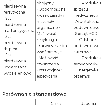
• Stal
obojętny
• Produkcja
Blacha ze
nierdzewna
stali
• Odporność na
sprzętu
Dł
ferrytyczna
nierdzewnej
10–80
914～1600
kwasy, zasady i
medycznego
12
• Stal
walcowanej
materiały
• Architektura i
nierdzewna
na gorąco
organiczne •
budownictwo
martenzytyczna
Możliwość
• Sprzęt AGD
Blacha ze
Zakres
• Stal
stali
recyklingu
• Offshore i
rozmiarów
nierdzewna
nierdzewnej
• Łatwo się z nim
budownictwo
2,0–16
800–1600
duplex
walcowanej
współpracuje
okrętowe
• Stal
na gorąco w
• Możliwość
• Produkcja
Ma
nierdzewna
zwojach
czyszczenia
samochodów
wa
utwardzana
• Atrakcyjność
• Energetyka i
Blacha ze
wydzieleniowo
stali
estetyczna
przemysł
nierdzewnej
0,1–5,0
10–1600
walcowanej
na zimno w
Porównanie standardowe
zwojach
Chiny
Japonia