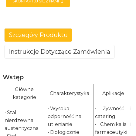
SKONTAKTUJ SIĘ Z NAMI
Szczegóły Produktu
Instrukcje Dotyczące Zamówienia
Stal nierdzewna
POSCO BAOWU TISCO JISCO ANSTE
Wstęp
Marka
TSINGSHAN YJGF
Główne
Charakterystyka
Aplikacje
Standard
JIS BSEN ASTM GB/T
kategorie
Grubość
Szerokość
Klasyfikacja
• Wysoka
• Żywność i
(mm)
(mm)
• Stal
odporność na
catering
nierdzewna
Płyta ze stali
Dł
utlenianie
• Chemikalia i
180–250
800–1600
austenityczna
nierdzewnej
13
• Biologicznie
farmaceutyki