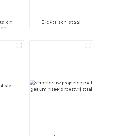
talen
Elektrisch staal
zen -
 de
van uw
ig