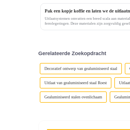
Uitlaatsystemen omvatten een breed scala aan materia
ferrolegeringen. Deze materialen zijn zorgvuldig geselecteerd om bestand te zijn tegen
hoge temperaturen, corrosieve gassen en mechanische.
Gerelateerde Zoekopdracht
Decoratief ontwerp van gealuminiseerd staal
Uitlaat van gealuminiseerd staal Roest
Uitlaa
Gealuminiseerd stalen ovenlichaam
Gealumini