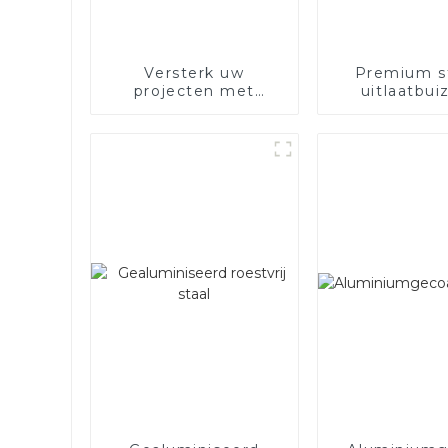
Versterk uw
Premium s
projecten met
uitlaatbui
elektrisch staal
Verbeter
prestaties 
voertu