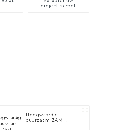
ecoat
Verbeter uw
projecten met
gealuminiseerd
roestvrij staal
Hoogwaardig
duurzaam ZAM-
gelegeerd staal