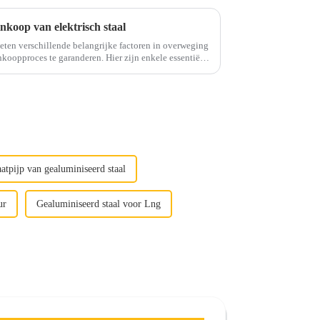
inkoop van elektrisch staal
oeten verschillende belangrijke factoren in overweging
aranderen. Hier zijn enkele essentiële
tips om uw besluitvorming te begeleiden.1. Kwaliteit en kwaliteit...
aatpijp van gealuminiseerd staal
ur
Gealuminiseerd staal voor Lng