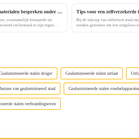
Pak een kopje koffie en laten we de uitlaatmaterialen bespreken onder een kopje
Tips voor een zelfverzekerde 
len, voornamelijk bestaande uit
Bij de inkoop van elektrisch staal m
worden genomen om een ​​zorgeloos inkoopproces te g
..
Gealuminiseerde stalen droger
Gealuminiseerde stalen uitlaat
Uitl
tbuizen van gealuminiseerd staal
Gealuminiseerde stalen voedselapparatu
seerde stalen verbrandingsoven