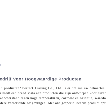
Producten
Diensten
Bloggen
Neem 
f
Bedrijf Voor Hoogwaardige Producten
 producten? Perfect Trading Co., Ltd. is er om aan uw behoeften 
en biedt een breed scala aan producten die zijn ontworpen voor dive
ijke weerstand tegen hoge temperaturen, corrosie en oxidatie, waardo
ndere veeleisende omgevingen. Met ons gespecialiseerde productiepro