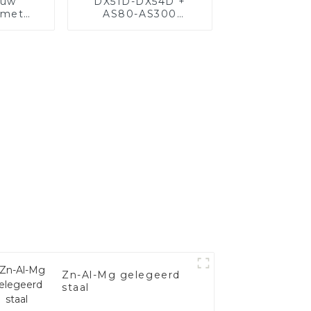
 uw
DX51D-DX54D +
 met
AS80-AS300
staal
aluminium staal,
aluminium gecoat
staal en aluminium
stalen buis en buis
gebruikt voor auto-
uitlaatpijp
Zn-Al-Mg gelegeerd
staal