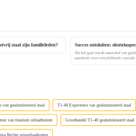
vrij staal zijn familieleden?
Als het gaat om de aanschaf van geal
aandacht voor verschillende cruciale aspecten. Van het garanderen van
tot het maximaliseren van de kosteneff
 van gealuminiseerd staal
T1-40 Exporteurs van gealuminiseerd staal
eur van titanium uitlaatbuizen
Groothandel T1-40 gealuminiseerd staal
ina Rechte pijpuitlaatkosten