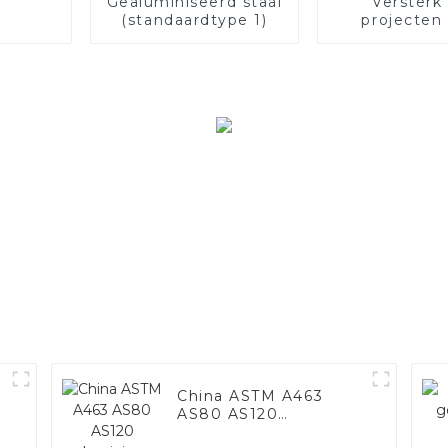
Gealuminiseerd staal
Versterk
(standaardtype 1)
projecten
elektrisch 
China ASTM A463
AS80 AS120
aluminium gecoate