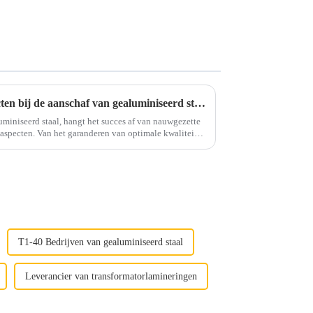
Succes ontsluiten: sleutelaspecten bij de aanschaf van gealuminiseerd staal
uminiseerd staal, hangt het succes af van nauwgezette
 optimale kwaliteit
ectiviteit: elke stap speelt een belangrijke rol.
T1-40 Bedrijven van gealuminiseerd staal
Leverancier van transformatorlamineringen