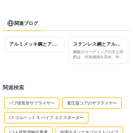
関連ブログ
アルミメッキ鋼とアルミメッキステンレス鋼は親戚ですか?
ステンレス鋼とアルミニウムの代替品をお探しですか?
鋼板のコーティングの主な目
的は、付加価値を高め、外観
を向上させ、耐用年数を延ば
すこと、つまり錆を防ぐこと
です。 農業、自動車、建
設、建設などの市場セグメン
ト
関連検索
バブ排気管サプライヤー
変圧器コアのサプライヤー
C5 コルベット X パイプ エクスポーター
1 3 4 排気管輸出業者
中国チタンエキゾーストパイプ