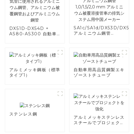
SA1c/SA1d/DX53D/DX54
DX51D-DX54D +
アルミニウム鋼管
AS80-AS300 自動車
1,0/1,5/2,0 mm アルミニ
の排気管に使用されるア
ム被覆溶接管車の排気システ
ルミニウム鋼管、アルミ
ム用中国メーカー
ニウム被覆鋼管およびア
ルミニウム鋼管
アルミメッキ鋼板（標準
自動車用高品質鋼製エキ
タイプ1）
ゾーストチューブ
ステンレス鋼
アルミメッキステンレス
スチールでプロジェクト
を強化