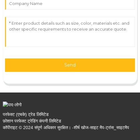
Send
परफेक्ट (एचके) ट्रेड लिमिटेड
फ़ोशान परफेक्ट ट्रेडिंग कंपनी लिमिटेड
कॉपीराइट © 2024 संपूर्ण अधिकार सुरक्षित। -
शीर्ष खोज
-
साइट मैप
-
ट्रांस_साइटमैप