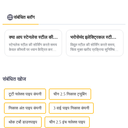
संबंधित ब्लॉग
क्या आप स्टेनलेस स्टील की सोर्सिंग करते समय केवल कीमतों पर ध्यान केंद्रित कर रहे हैं?
भरोसेमंद इलेक्ट्रिकल स्टील खरीद के लिए युक्तियाँ
स्टेनलेस स्टील की सोर्सिंग करते समय
विद्युत स्टील की सोर्सिंग करते समय,
केवल कीमतों पर ध्यान केंद्रित करने
चिंता मुक्त खरीद प्रक्रिया सुनिश्चित
से महत्वपूर्ण गुणवत्ता पहलुओं की
करने के लिए कई प्रमुख कारकों पर
अनदेखी हो सकती है। इसके बजाय,
विचार किया जाना चाहिए। आपके
स्टेनलेस स्टील के व्यापक मूल्य प्रस्ताव
निर्णय लेने में मार्गदर्शन के लिए यहां कुछ
पर प्रकाश डालें: "अनलॉकिंग
आवश्यक सुझाव दिए गए हैं।1. ग्रेड
क्वालिटी...
और गुणवत्ता...
संबंधित खोज
टूटी फ्लेक्स पाइप कंपनी
चीन 2.5 निकास ट्यूबिंग
निकास अंत पाइप कंपनी
3 वाई पाइप निकास कंपनी
थोक टर्बो डाउनपाइप
चीन 2.5 इंच फ्लेक्स पाइप