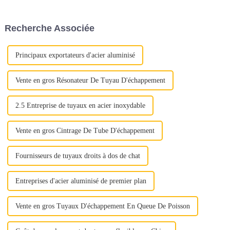
négliger des aspects cruciaux
prolonger la durée de vie, en
de la qualité. Au lieu de cela,
bref, de prévenir la rouille.
mettez en valeur la proposition
Segments de marché tels que
Recherche Associée
de valeur complète de l'acier
l'agriculture, l'automobile, la
inoxydable : « Déverrouiller la
construction, le s...
qualité »
Principaux exportateurs d'acier aluminisé
Vente en gros Résonateur De Tuyau D'échappement
2.5 Entreprise de tuyaux en acier inoxydable
Vente en gros Cintrage De Tube D'échappement
Fournisseurs de tuyaux droits à dos de chat
Entreprises d'acier aluminisé de premier plan
Vente en gros Tuyaux D'échappement En Queue De Poisson