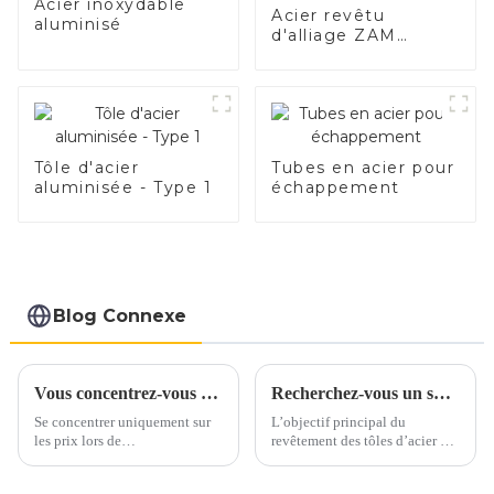
Acier inoxydable
Acier revêtu
aluminisé
d'alliage ZAM
durable de haute
qualité
Tôle d'acier
Tubes en acier pour
aluminisée - Type 1
échappement
Blog Connexe
Vous concentrez-vous uniquement sur les prix lorsque vous vous approvisionnez en acier inoxydable ?
Recherchez-vous un substitut à l’acier inoxydable et à l’aluminium ?
Se concentrer uniquement sur
L’objectif principal du
les prix lors de
revêtement des tôles d’acier est
l’approvisionnement en acier
d’ajouter de la valeur,
inoxydable peut conduire à
d’améliorer l’apparence et de