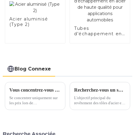
d'échappement
fabricant de la
Chine
Acier aluminisé
(Type 2)
Tubes
d'échappement en
acier de haute
qualité pour
applications
automobiles
Blog Connexe
Vous concentrez-vous uniquement sur les prix lorsque vous vous approvisionnez en acier inoxydable ?
Recherchez-vous un substitut à l’acier inoxydable et à l’aluminium ?
Se concentrer uniquement sur
L'objectif principal du
les prix lors de
revêtement des tôles d'acier est
l’approvisionnement en acier
d'ajouter de la valeur,
inoxydable peut conduire à
d'améliorer l'apparence et de
négliger des aspects cruciaux
prolonger la durée de vie, en
de la qualité. Au lieu de cela,
bref, de prévenir la rouille.
mettez en valeur la proposition
Segments de marché tels que
Recherche Associée
de valeur complète de l'acier
l'agriculture, l'automobile, la