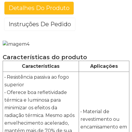
Detalhes Do Produto
Instruções De Pedido
Aço aluminizado
(Aço alum
Marca
Posco (Aço Aluminizado Pré-pint
Características do produto
Padrão
ASTM A463
Características
Aplicações
Notas
CS / Tipo 1
• Resistência passiva ao fogo
Peso do
Espessura da
Espes
superior
revestimento
tinta
reves
• Oferece boa refletividade
Massa de
térmica e luminosa para
Ambos os
revestimento
Principal
Voltar
Por
minimizar os efeitos da
lados
• Material de
radiação térmica. Mesmo após
revestimento ou
2
g/m
μm
envelhecimento acelerado,
encamisamento em
mantém mais de 70% de sua
240
17
17