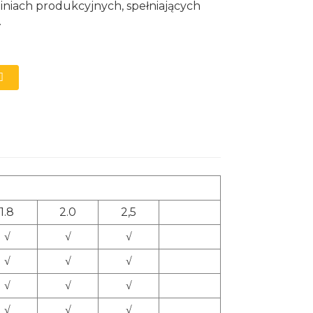
iniach produkcyjnych, spełniających
.
1.8
2.0
2,5
√
√
√
√
√
√
√
√
√
√
√
√