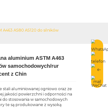
taktuj Się Z Nami
Polish
 A463 AS80 AS120 do silników
ana aluminium ASTM A463
ków samochodowych/rur
Loading...
Loading...
ent z Chin
 stali aluminiowanej ogniowo oraz ze
ej jakości powierzchni i odporności na
nymi do stosowania w samochodowych
ry te są produkowane z wysoką