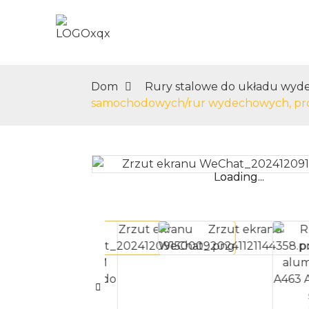
Dom
O Nas
Dom
Rury stalowe do układu wy
samochodowych/rur wydechowych, pro
Loading...
Loading...