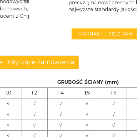
precyzją na nowoczesnych l
najwyższe standardy jakości
SKONTAKTUJ SIĘ Z NAMI
cje Dotyczące Zamówienia
GRUBOŚĆ ŚCIANY (mm)
1.0
1.2
1.4
1,5
1.6
√
√
√
√
√
√
√
√
√
√
√
√
√
√
√
√
√
√
√
√