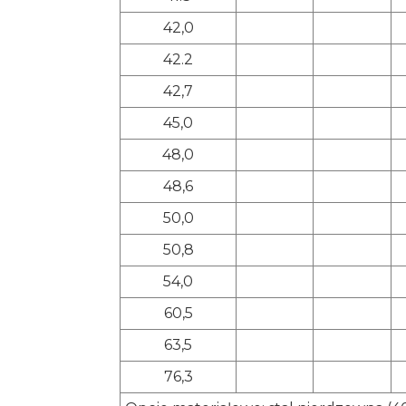
42,0
42.2
42,7
45,0
48,0
48,6
50,0
50,8
54,0
60,5
63,5
76,3