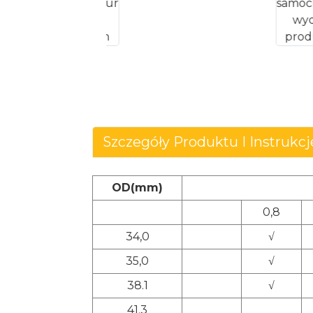
Szczegóły Produktu I Instruk
OD(mm)
0,8
34,0
√
35,0
√
38.1
√
41.3