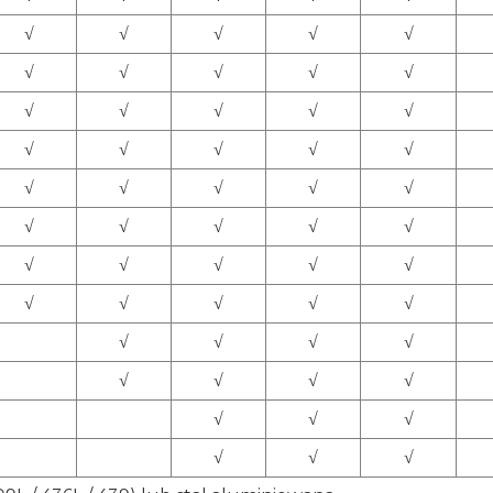
√
√
√
√
√
√
√
√
√
√
√
√
√
√
√
√
√
√
√
√
√
√
√
√
√
√
√
√
√
√
√
√
√
√
√
√
√
√
√
√
√
√
√
√
√
√
√
√
√
√
√
√
√
√