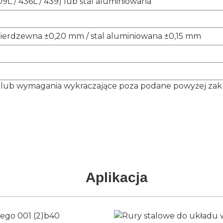
9L / 436L / 439) lub stal aluminiowana
T
 nierdzewna ±0,20 mm / stal aluminiowana ±0,15 mm
 lub wymagania wykraczające poza podane powyżej zakres
Aplikacja