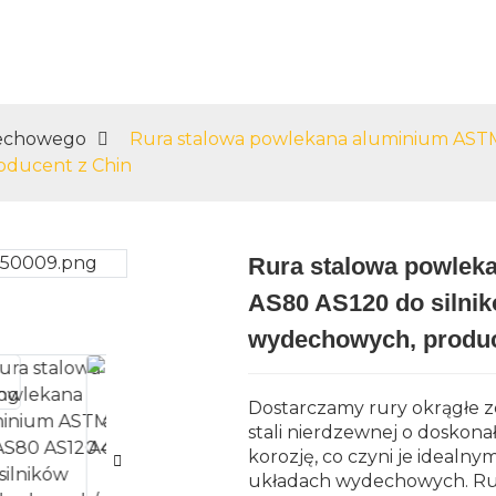
Produkty
Usługi
Blog
Skon
dechowego
Rura stalowa powlekana aluminium ASTM
ducent z Chin
Rura stalowa powlek
Loading...
Loading...
AS80 AS120 do silni
wydechowych, produc
Dostarczamy rury okrągłe ze
stali nierdzewnej o doskonał
korozję, co czyni je ideal
układach wydechowych. Ru