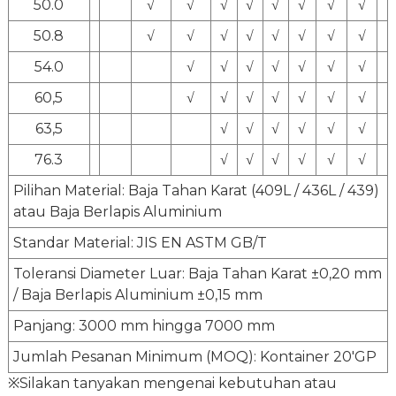
50.0
√
√
√
√
√
√
√
√
50.8
√
√
√
√
√
√
√
√
54.0
√
√
√
√
√
√
√
60,5
√
√
√
√
√
√
√
63,5
√
√
√
√
√
√
76.3
√
√
√
√
√
√
Pilihan Material: Baja Tahan Karat (409L / 436L / 439)
atau Baja Berlapis Aluminium
Standar Material: JIS EN ASTM GB/T
Toleransi Diameter Luar: Baja Tahan Karat ±0,20 mm
/ Baja Berlapis Aluminium ±0,15 mm
Panjang: 3000 mm hingga 7000 mm
Jumlah Pesanan Minimum (MOQ): Kontainer 20'GP
※Silakan tanyakan mengenai kebutuhan atau