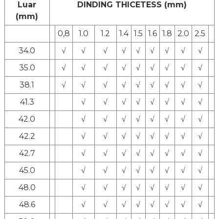
Luar
DINDING THICETESS (mm)
(mm)
0,8
1.0
1.2
1.4
1.5
1.6
1.8
2.0
2.5
34.0
√
√
√
√
√
√
√
√
√
35.0
√
√
√
√
√
√
√
√
√
38.1
√
√
√
√
√
√
√
√
√
41.3
√
√
√
√
√
√
√
√
42.0
√
√
√
√
√
√
√
√
42.2
√
√
√
√
√
√
√
√
42.7
√
√
√
√
√
√
√
√
45.0
√
√
√
√
√
√
√
√
48.0
√
√
√
√
√
√
√
√
48.6
√
√
√
√
√
√
√
√