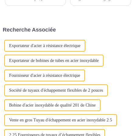
facteurs clés doivent être pris
matériaux, principalement
en compte pour garantir un
constitués d’alliages ferreux.
processus d’approvisionnement
Ces matériaux sont
sans souci. Voici quelques
soigneusement sélectionnés
conseils essentiels pour guider
pour résister aux températures
Recherche Associée
votre prise de décision.1.
élevées, aux gaz corrosifs et
Qualité et qualité...
aux contraintes mécaniques...
Exportateur d'acier à résistance électrique
Exportateur de bobines de tubes en acier inoxydable
Fournisseur d'acier à résistance électrique
Société de tuyaux d'échappement flexibles de 2 pouces
Bobine d'acier inoxydable de qualité 201 de Chine
Vente en gros Tuyau d'échappement en acier inoxydable 2.5
2.25 Fournisseurs de tuyaux d’échappement flexibles