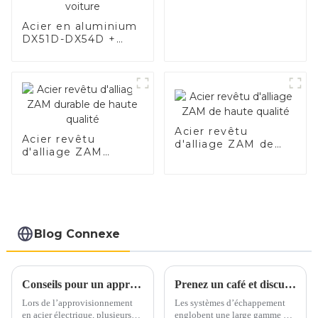
Acier en aluminium
DX51D-DX54D +
AS80-AS300, acier
revêtu d'aluminium
et tuyaux et tubes
en acier en
aluminium utilisés
pour le tuyau
d'échappement de
Acier revêtu
Acier revêtu
voiture
d'alliage ZAM de
d'alliage ZAM
haute qualité
durable de haute
qualité
Blog Connexe
Conseils pour un approvisionnement en acier électrique en toute confiance
Prenez un café et discutons des matériaux d'échappement autour d'une tasse
Lors de l’approvisionnement
Les systèmes d’échappement
en acier électrique, plusieurs
englobent une large gamme de