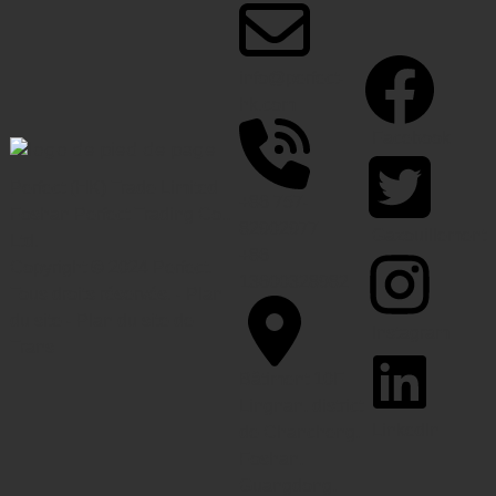
info@perfect-
hk.com
Facebook
Perfect (HK) Trade Limited
+86 757-
Foshan Perfect Trading Co.,
82902977
Gazouillement
Ltd.
+86
Copyright © 2024 Perfect.
13600328982
Tous droits réservés. -
Plan
du site
-
Plan du site de
Instagram
Trans
Bâtiment 10F
Lingnan, district
LinkedIn
de Chancheng,
Foshan,
Guangdong,