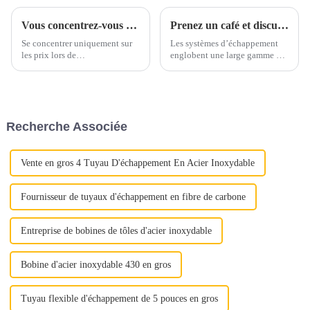
Vous concentrez-vous uniquement sur les prix lorsque vous vous approvisionnez en acier inoxydable ?
Prenez un café et discutons des matériaux d'échappement autour d'une tasse
Se concentrer uniquement sur
Les systèmes d’échappement
les prix lors de
englobent une large gamme de
l’approvisionnement en acier
matériaux, principalement
inoxydable peut conduire à
constitués d’alliages ferreux.
négliger des aspects cruciaux
Ces matériaux sont
de la qualité. Au lieu de cela,
soigneusement sélectionnés
mettez en valeur la proposition
pour résister aux températures
Recherche Associée
de valeur complète de l'acier
élevées, aux gaz corrosifs et
inoxydable : « Déverrouiller la
aux contraintes mécaniques...
qualité »
Vente en gros 4 Tuyau D'échappement En Acier Inoxydable
Fournisseur de tuyaux d'échappement en fibre de carbone
Entreprise de bobines de tôles d'acier inoxydable
Bobine d'acier inoxydable 430 en gros
Tuyau flexible d'échappement de 5 pouces en gros