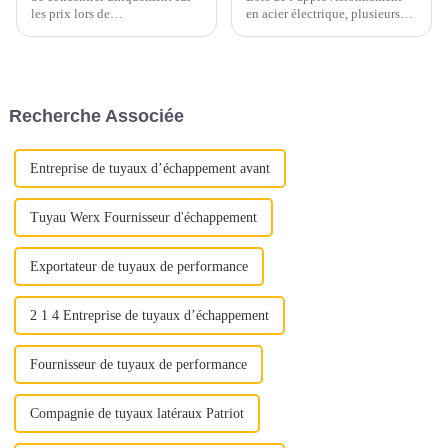
les prix lors de
en acier électrique, plusieurs
l’approvisionnement en acier
facteurs clés doivent être pris
inoxydable peut conduire à
en compte pour garantir un
négliger des aspects cruciaux
processus d’approvisionnement
de la qualité. Au lieu de cela,
sans souci. Voici quelques
mettez en valeur la proposition
conseils essentiels pour guider
Recherche Associée
de valeur complète de l'acier
votre prise de décision.1.
inoxydable : « Déverrouiller la
Qualité et qualité...
qualité »
Entreprise de tuyaux d’échappement avant
Tuyau Werx Fournisseur d'échappement
Exportateur de tuyaux de performance
2 1 4 Entreprise de tuyaux d’échappement
Fournisseur de tuyaux de performance
Compagnie de tuyaux latéraux Patriot