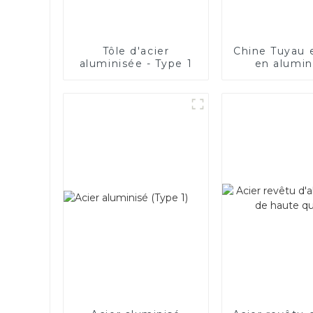
Tôle d'acier
Chine Tuyau 
aluminisée - Type 1
en alumi
SA1c/SA1d/D
Tuyau so
recouve
d'alumini
1,0/1,5/2,0 
systèm
d'échappem
voiture Fabr