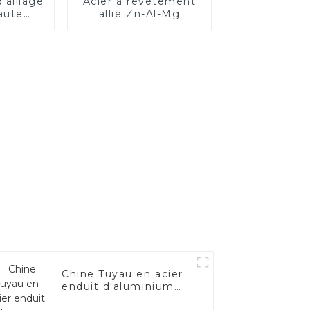
'alliage
Acier à revêtement
aute
allié Zn-Al-Mg
é
Chine Tuyau en acier
enduit d'aluminium
ASTM A463 AS80