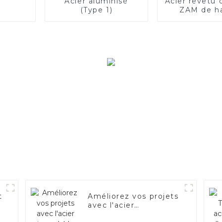
Acier aluminisé
Acier revêtu d
(Type 1)
ZAM de h
qualit
t
Améliorez vos projets
avec l'acier
inoxydable aluminisé