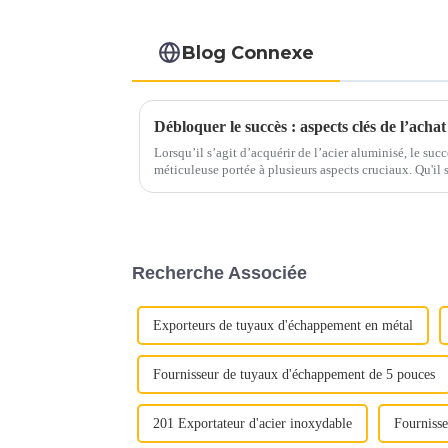
Blog Connexe
Débloquer le succès : aspects clés de l’achat
Lorsqu’il s’agit d’acquérir de l’acier aluminisé, le su
méticuleuse portée à plusieurs aspects cruciaux. Qu'il s'agisse d'assurer une qualité optimale
ou de maximiser la rentabilité, chaque étape joue un rô
Recherche Associée
Exporteurs de tuyaux d'échappement en métal
Fournisseur de tuyaux d'échappement de 5 pouces
201 Exportateur d'acier inoxydable
Fournisse