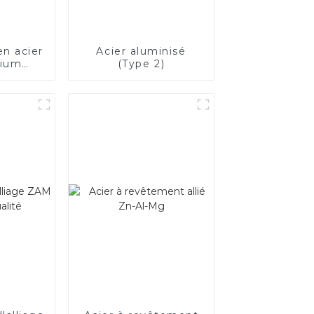
en acier
Acier aluminisé
nium
(Type 2)
X53D/DX54D
udé
rt
um de
mm pour
e
ent de
icants