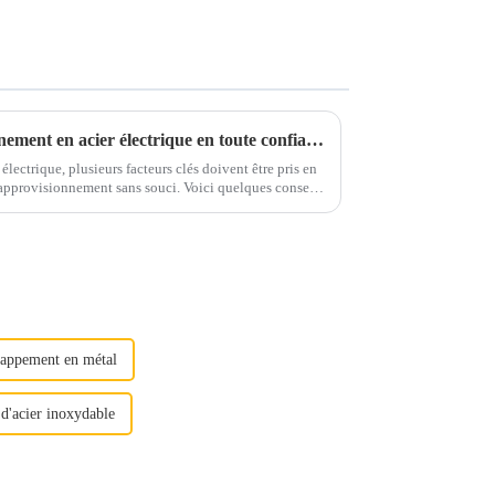
Conseils pour un approvisionnement en acier électrique en toute confiance
lectrique, plusieurs facteurs clés doivent être pris en
ement sans souci. Voici quelques conseils
essentiels pour guider votre prise de décision.1. Qualité et qualité...
happement en métal
d'acier inoxydable