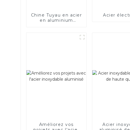
Chine Tuyau en acier
Acier élect
en aluminium
SA1c/SA1d/DX53D/DX54D
Tuyau soudé
recouvert
d'aluminium de
1,0/1,5/2,0 mm pour
système
d'échappement de
voiture Fabricants
Améliorez vos
Acier inoxy
projets avec l'acier
aluminisé d