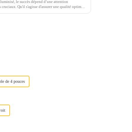
 aluminisé, le succès dépend d’une attention
r une qualité optimale
 étape joue un rôle important...
ble de 4 pouces
roit