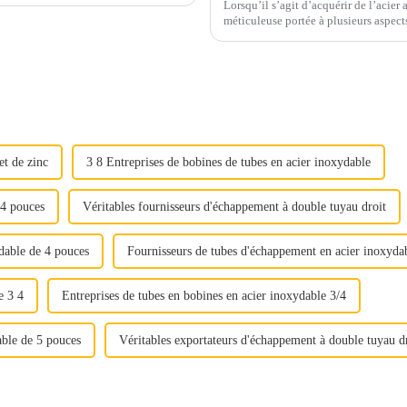
Lorsqu’il s’agit d’acquérir de l’acier
méticuleuse portée à plusieurs aspects cruciaux. Qu'il s'agisse d'assure
ou de maximiser la rentabilité, chaque
et de zinc
3 8 Entreprises de bobines de tubes en acier inoxydable
 4 pouces
Véritables fournisseurs d'échappement à double tuyau droit
dable de 4 pouces
Fournisseurs de tubes d'échappement en acier inoxyda
e 3 4
Entreprises de tubes en bobines en acier inoxydable 3/4
able de 5 pouces
Véritables exportateurs d'échappement à double tuyau d