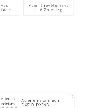
 vos
Acier à revêtement
l'acier
allié Zn-Al-Mg
luminisé
Acier en aluminium
DX51D-DX54D +