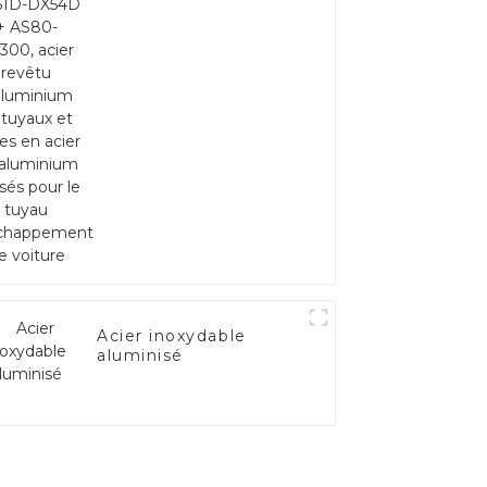
AS80-AS300, acier
revêtu d'aluminium et
tuyaux et tubes en
acier en aluminium
utilisés pour le tuyau
d'échappement de
voiture
Acier inoxydable
aluminisé