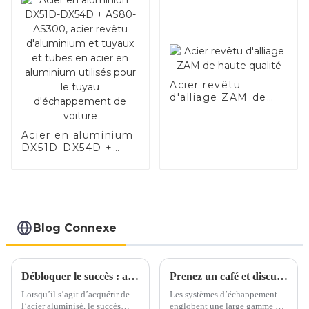
performances de
votre véhicule.
Acier revêtu
d'alliage ZAM de
haute qualité
Acier en aluminium
DX51D-DX54D +
AS80-AS300, acier
revêtu d'aluminium
et tuyaux et tubes
en acier en
aluminium utilisés
pour le tuyau
Blog Connexe
d'échappement de
voiture
Débloquer le succès : aspects clés de l’achat d’acier aluminisé
Prenez un café et discutons des matériaux d'échappement autour d'une tasse
Lorsqu’il s’agit d’acquérir de
Les systèmes d’échappement
l’acier aluminisé, le succès
englobent une large gamme de