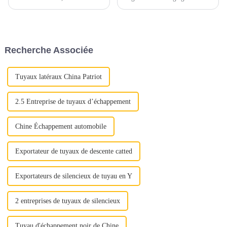
dépend d’une attention
matériaux, principalement
méticuleuse portée à plusieurs
constitués d’alliages ferreux.
aspects cruciaux. Qu'il s'agisse
Ces matériaux sont
d'assurer une qualité optimale
soigneusement sélectionnés
ou de maximiser la rentabilité,
pour résister aux températures
Recherche Associée
chaque étape joue un rôle
élevées, aux gaz corrosifs et
important...
aux contraintes mécaniques...
Tuyaux latéraux China Patriot
2.5 Entreprise de tuyaux d’échappement
Chine Échappement automobile
Exportateur de tuyaux de descente catted
Exportateurs de silencieux de tuyau en Y
2 entreprises de tuyaux de silencieux
Tuyau d'échappement noir de Chine