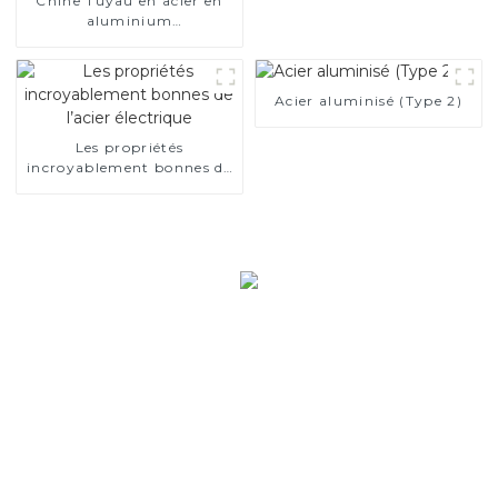
Chine Tuyau en acier en
aluminium
SA1c/SA1d/DX53D/DX54D
Tuyau soudé recouvert
d'aluminium de 1,0/1,5/2,0
mm pour système
Acier aluminisé (Type 2)
d'échappement de voiture
Fabricants
Les propriétés
incroyablement bonnes de
l’acier électrique