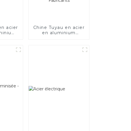
en acier
Chine Tuyau en acier
uminium
en aluminium
 AS80
SA1c/SA1d/DX53D/DX54D
moteur
Tuyau soudé
/tuyau
recouvert
ment
d'aluminium de
la Chine
1,0/1,5/2,0 mm pour
système
d'échappement de
voiture Fabricants