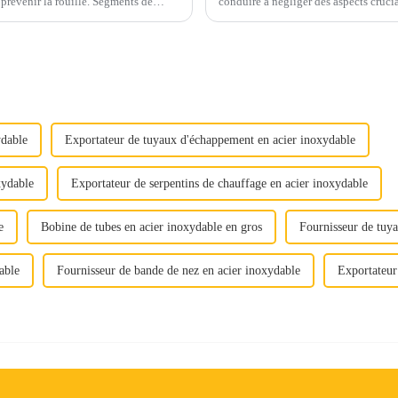
 la rouille. Segments de
conduire à négliger des aspects cruciaux de la qualité. Au lieu
on, le s...
proposition de valeur complète de l'ac
ydable
Exportateur de tuyaux d'échappement en acier inoxydable
xydable
Exportateur de serpentins de chauffage en acier inoxydable
e
Bobine de tubes en acier inoxydable en gros
Fournisseur de tuya
able
Fournisseur de bande de nez en acier inoxydable
Exportateur