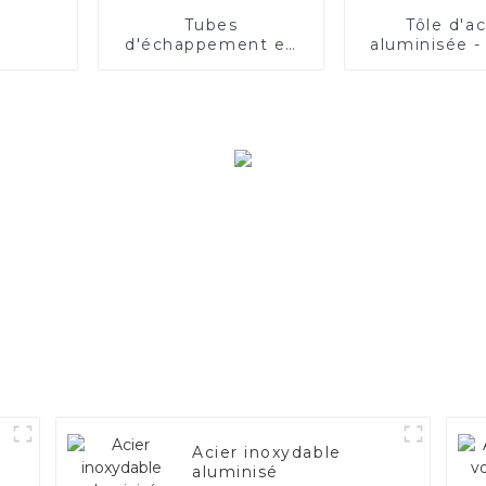
Tubes
Tôle d'ac
d'échappement en
aluminisée -
acier de qualité
supérieure –
Améliorez les
performances de
votre véhicule.
Acier inoxydable
aluminisé