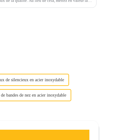
 de cela, mettez en valeur la
ier inoxydable : « Déverrouiller la qualité »
ux de silencieux en acier inoxydable
 de bandes de nez en acier inoxydable