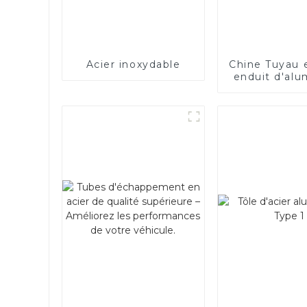
Acier inoxydable
Chine Tuyau 
enduit d'al
ASTM A463
AS120 pour 
automobile
d'échappe
fabricant de 