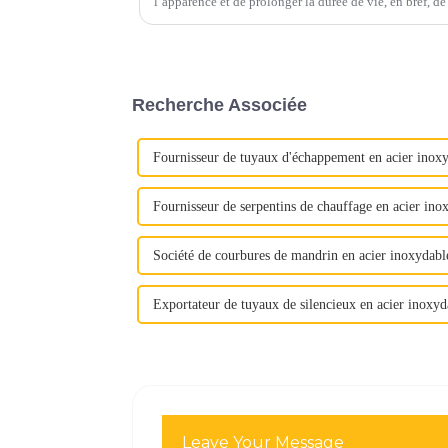
l’apparence et de prolonger la durée de vie, en bref, de prévenir
marché tels que l'agriculture, l'automobile, la constructi
Recherche Associée
Fournisseur de tuyaux d'échappement en acier inox
Fournisseur de serpentins de chauffage en acier ino
Société de courbures de mandrin en acier inoxydabl
Exportateur de tuyaux de silencieux en acier inoxyd
Leave Your Message