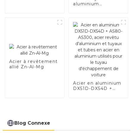
aluminium
SA1c/SA1d/DX53D/DX54
Tuyau soudé recouvert
d'aluminium de
1,0/1,5/2,0 mm pour
système d'échappemen
de voiture Fabricants
Acier à revêtement
allié Zn-Al-Mg
Acier en aluminium
DX51D-DX54D +
AS80-AS300, acier
revêtu d'aluminium
et tuyaux et tubes
en acier en
aluminium utilisés
pour le tuyau
Blog Connexe
d'échappement de
voiture