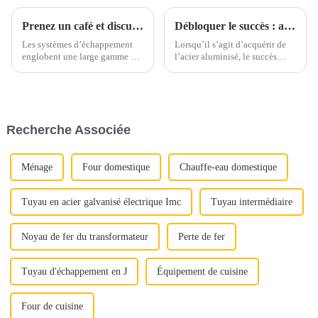
Prenez un café et discutons des matériaux d'échappement autour d'une tasse
Débloquer le succès : aspects clés de l’achat d’acier aluminisé
Les systèmes d’échappement
Lorsqu’il s’agit d’acquérir de
englobent une large gamme de
l’acier aluminisé, le succès
matériaux, principalement
dépend d’une attention
constitués d’alliages ferreux.
méticuleuse portée à plusieurs
Ces matériaux sont
aspects cruciaux. Qu'il s'agisse
soigneusement sélectionnés
d'assurer une qualité optimale
pour résister aux températures
ou de maximiser la rentabilité,
Recherche Associée
élevées, aux gaz corrosifs et
chaque étape joue un rôle
aux contraintes mécaniques...
important...
Ménage
Four domestique
Chauffe-eau domestique
Tuyau en acier galvanisé électrique Imc
Tuyau intermédiaire
Noyau de fer du transformateur
Perte de fer
Tuyau d'échappement en J
Équipement de cuisine
Four de cuisine