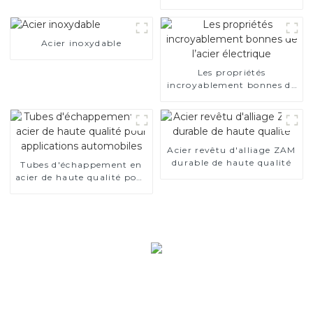
AS300, acier revêtu
d'aluminium et tuyaux et
tubes en acier en
Acier inoxydable
aluminium utilisés pour le
tuyau d'échappement de
voiture
Les propriétés
incroyablement bonnes de
l’acier électrique
Acier revêtu d'alliage ZAM
durable de haute qualité
Tubes d'échappement en
acier de haute qualité pour
applications automobiles