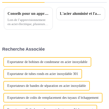
Conseils pour un approvisionnement en acier électrique en toute confiance
L'acier aluminisé et l'acier inoxydable aluminisé sont-ils parents ?
Lors de l’approvisionnement
en acier électrique, plusieurs
facteurs clés doivent être pris
en compte pour garantir un
processus d’approvisionnement
sans souci. Voici quelques
conseils essentiels pour guider
Recherche Associée
votre prise de décision.1.
Qualité et qualité...
Exportateur de bobines de condenseur en acier inoxydable
Exportateur de tubes ronds en acier inoxydable 301
Exportateurs de bandes de séparation en acier inoxydable
Exportateurs de coûts de remplacement des tuyaux d’échappement