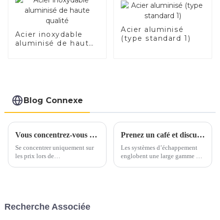
automobiles
Acier aluminisé
Acier inoxydable
(type standard 1)
aluminisé de haute
qualité
Blog Connexe
Vous concentrez-vous uniquement sur les prix lorsque vous vous approvisionnez en acier inoxydable ?
Prenez un café et discutons des matériaux d'échappement autour d'une tasse
Se concentrer uniquement sur
Les systèmes d’échappement
les prix lors de
englobent une large gamme de
l’approvisionnement en acier
matériaux, principalement
inoxydable peut conduire à
constitués d’alliages ferreux.
négliger des aspects cruciaux
Ces matériaux sont
de la qualité. Au lieu de cela,
soigneusement sélectionnés
mettez en valeur la proposition
pour résister aux températures
Recherche Associée
de valeur complète de l'acier
élevées, aux gaz corrosifs et
inoxydable : « Déverrouiller la
aux contraintes mécaniques...