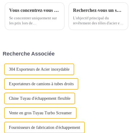
Vous concentrez-vous uniquement sur les prix lorsque vous vous approvisionnez en acier inoxydable ?
Recherchez-vous un substitut à l’acier inoxydable et à l’aluminium ?
Se concentrer uniquement sur
L'objectif principal du
les prix lors de
revêtement des tôles d'acier est
l’approvisionnement en acier
d'ajouter de la valeur,
inoxydable peut conduire à
d'améliorer l'apparence et de
négliger des aspects cruciaux
prolonger la durée de vie, en
de la qualité. Au lieu de cela,
bref, de prévenir la rouille.
mettez en valeur la proposition
Segments de marché tels que
Recherche Associée
de valeur complète de l'acier
l'agriculture, l'automobile, la
inoxydable : « Déverrouiller la
construction, le s...
qualité »
304 Exporteurs de Acier inoxydable
Exportateurs de camions à tubes droits
Chine Tuyau d'échappement flexible
Vente en gros Tuyau Turbo Screamer
Fournisseurs de fabrication d'échappement