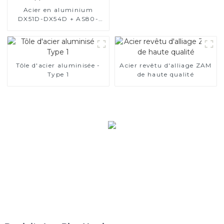
Acier en aluminium
DX51D-DX54D + AS80-
AS300, acier revêtu
d'aluminium et tuyaux et
tubes en acier en
aluminium utilisés pour le
tuyau d'échappement de
Tôle d'acier aluminisée -
Acier revêtu d'alliage ZAM
voiture
Type 1
de haute qualité