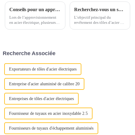
Conseils pour un approvisionnement en acier électrique en toute confiance
Recherchez-vous un substitut à l’acier inoxydable et à l’aluminium ?
Lors de l’approvisionnement
L’objectif principal du
en acier électrique, plusieurs
revêtement des tôles d’acier est
facteurs clés doivent être pris
d’ajouter de la valeur,
en compte pour garantir un
d’améliorer l’apparence et de
processus d’approvisionnement
prolonger la durée de vie, en
sans souci. Voici quelques
bref, de prévenir la rouille.
conseils essentiels pour guider
Segments de marché tels que
Recherche Associée
votre prise de décision.1.
l'agriculture, l'automobile, la
Qualité et qualité...
construction, le s...
Exportateurs de tôles d'acier électriques
Entreprise d'acier aluminisé de calibre 20
Entreprises de tôles d'acier électriques
Fournisseur de tuyaux en acier inoxydable 2.5
Fournisseurs de tuyaux d'échappement aluminisés