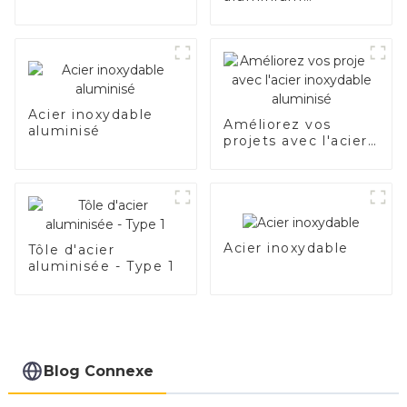
SA1c/SA1d/DX53D/DX54
Tuyau soudé recouvert
d'aluminium de
1,0/1,5/2,0 mm pour
système d'échappemen
de voiture Fabricants
Acier inoxydable
Améliorez vos
aluminisé
projets avec l'acier
inoxydable
aluminisé
Acier inoxydable
Tôle d'acier
aluminisée - Type 1
Blog Connexe