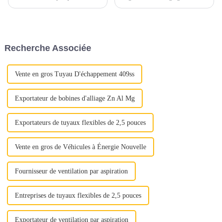
facteurs clés doivent être pris
matériaux, principalement
en compte pour garantir un
constitués d’alliages ferreux.
processus d’approvisionnement
Ces matériaux sont
sans souci. Voici quelques
soigneusement sélectionnés
conseils essentiels pour guider
pour résister aux températures
Recherche Associée
votre prise de décision.1.
élevées, aux gaz corrosifs et
Qualité et qualité...
aux contraintes mécaniques...
Vente en gros Tuyau D'échappement 409ss
Exportateur de bobines d'alliage Zn Al Mg
Exportateurs de tuyaux flexibles de 2,5 pouces
Vente en gros de Véhicules à Énergie Nouvelle
Fournisseur de ventilation par aspiration
Entreprises de tuyaux flexibles de 2,5 pouces
Exportateur de ventilation par aspiration