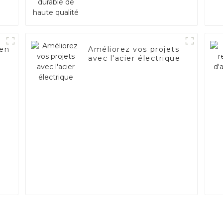
 en
Améliorez vos projets
avec l'acier électrique
54D
rt
ent