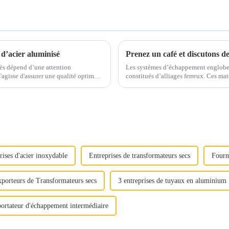
 d’acier aluminisé
ccès dépend d’une attention
Les systèmes d’échappement englobe
constitués d’alliages ferreux. Ces matériaux sont soigneusement sélectionnés pour résister
le important...
aux températures élevées, aux gaz cor
rises d'acier inoxydable
Entreprises de transformateurs secs
Fourn
porteurs de Transformateurs secs
3 entreprises de tuyaux en aluminium
ortateur d'échappement intermédiaire