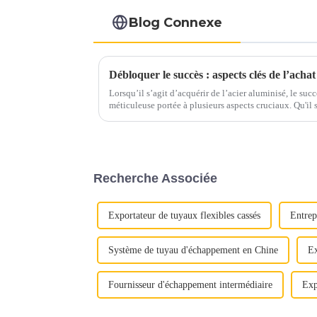
Blog Connexe
Débloquer le succès : aspects clés de l’achat
Lorsqu’il s’agit d’acquérir de l’acier aluminisé, le su
méticuleuse portée à plusieurs aspects cruciaux. Qu'il s'agisse d'assurer une qualité optimale
ou de maximiser la rentabilité, chaque étape joue un rô
Recherche Associée
Exportateur de tuyaux flexibles cassés
Entrep
Système de tuyau d'échappement en Chine
Ex
Fournisseur d'échappement intermédiaire
Exp