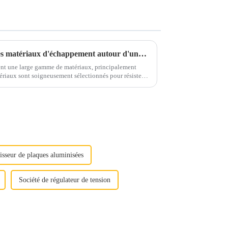
Prenez un café et discutons des matériaux d'échappement autour d'une tasse
nt une large gamme de matériaux, principalement
rosifs et aux contraintes mécaniques...
isseur de plaques aluminisées
Société de régulateur de tension