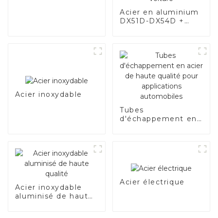
Acier en aluminium
DX51D-DX54D +
AS80-AS300, acier
revêtu d'aluminium
et tuyaux et tubes
en acier en
aluminium utilisés
pour le tuyau
d'échappement de
voiture
Acier inoxydable
Tubes
d'échappement en
acier de haute
qualité pour
applications
automobiles
Acier électrique
Acier inoxydable
aluminisé de haute
qualité