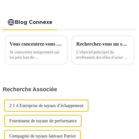
Blog Connexe
Vous concentrez-vous uniquement sur les prix lorsque vous vous approvisionnez en acier inoxydable ?
Recherchez-vous un substitut à l’acier inoxydable et à l’aluminium ?
Se concentrer uniquement sur
L’objectif principal du
les prix lors de
revêtement des tôles d’acier est
l’approvisionnement en acier
d’ajouter de la valeur,
inoxydable peut conduire à
d’améliorer l’apparence et de
négliger des aspects cruciaux
prolonger la durée de vie, en
de la qualité. Au lieu de cela,
bref, de prévenir la rouille.
mettez en valeur la proposition
Segments de marché tels que
Recherche Associée
de valeur complète de l'acier
l'agriculture, l'automobile, la
inoxydable : « Déverrouiller la
construction, le s...
qualité »
2 1 4 Entreprise de tuyaux d’échappement
Fournisseur de tuyaux de performance
Compagnie de tuyaux latéraux Patriot