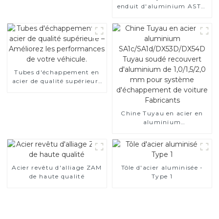
enduit d'aluminium ASTM
A463 AS80 AS120 pour
moteur automobile/tuyau
d'échappement fabricant
de la Chine
Tubes d'échappement en
acier de qualité supérieure
– Améliorez les
performances de votre
véhicule.
Chine Tuyau en acier en
aluminium
SA1c/SA1d/DX53D/DX54D
Tuyau soudé recouvert
d'aluminium de 1,0/1,5/2,0
mm pour système
d'échappement de voiture
Acier revêtu d'alliage ZAM
Tôle d'acier aluminisée -
Fabricants
de haute qualité
Type 1